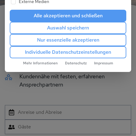
Externe Medien
Alle akzeptieren und schließen
Ausgesuchte Objekte, alle persönlich
Auswahl speichern
besichtigt
Nur essenzielle akzeptieren
Einzigartige Beratungsqualität. Wir lieben und
Individuelle Datenschutzeinstellungen
leben Ferienhausurlaub
Mehr Informationen
Datenschutz
Impressum
Kundennähe mit festen, erfahrenen
Ansprechpartnern
Anreise und Abreise
Gäste