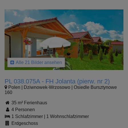
Alle 21 Bilder ansehen
PL 038.075A - FH Jolanta (pierw. nr 2)
Polen | Dziwnowek-Wrzosowo | Osiedle Bursztynowe
160
35 m² Ferienhaus
4 Personen
1 Schlafzimmer
|
1 Wohnschlafzimmer
Erdgeschoss