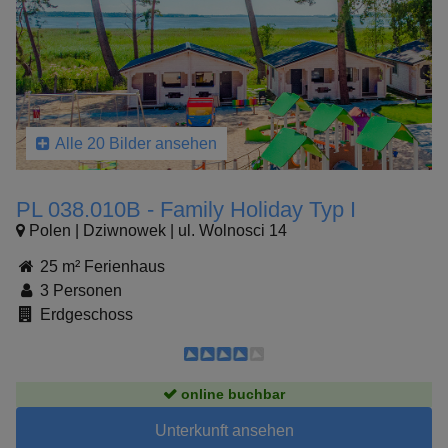
Alle 20 Bilder ansehen
PL 038.010B - Family Holiday Typ I
Polen | Dziwnowek | ul. Wolnosci 14
25 m² Ferienhaus
3 Personen
Erdgeschoss
online buchbar
Unterkunft ansehen