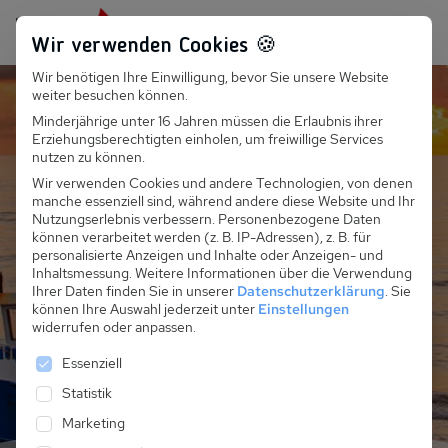
Persönlich für dich da:
+49 251 899 050
Wir verwenden Cookies 🍪
Wir benötigen Ihre Einwilligung, bevor Sie unsere Website
Suchfeld
weiter besuchen können.
Minderjährige unter 16 Jahren müssen die Erlaubnis ihrer
Ferienhäuser und
Erziehungsberechtigten einholen, um freiwillige Services
Suchen
nutzen zu können.
Ferienwohnungen in
Wir verwenden Cookies und andere Technologien, von denen
manche essenziell sind, während andere diese Website und Ihr
Misdory, der Insel Wollin
Nutzungserlebnis verbessern.
Personenbezogene Daten
können verarbeitet werden (z. B. IP-Adressen), z. B. für
und Dziwnow
personalisierte Anzeigen und Inhalte oder Anzeigen- und
Inhaltsmessung.
Weitere Informationen über die Verwendung
Ihrer Daten finden Sie in unserer
Datenschutzerklärung
.
Sie
können Ihre Auswahl jederzeit unter
Einstellungen
Alle Unterkünfte von Dziwnow bis Misdroy
widerrufen oder anpassen.
entdecken
Es folgt eine Liste der Service-Gruppen, für die eine 
Essenziell
Statistik
Marketing