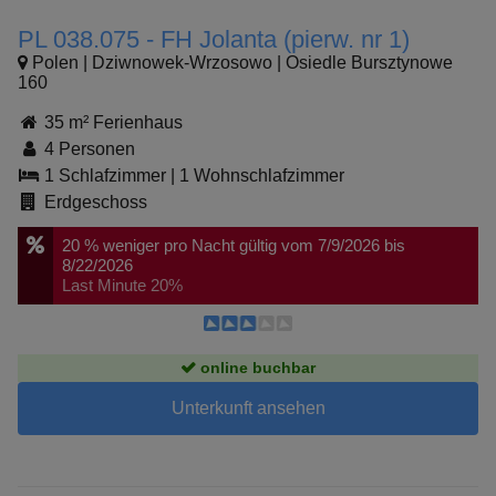
PL 038.075 - FH Jolanta (pierw. nr 1)
Polen | Dziwnowek-Wrzosowo | Osiedle Bursztynowe
160
35 m² Ferienhaus
4 Personen
1 Schlafzimmer
|
1 Wohnschlafzimmer
Erdgeschoss
20 %
weniger pro Nacht
gültig vom 7/9/2026 bis
8/22/2026
Last Minute 20%
online buchbar
Unterkunft ansehen