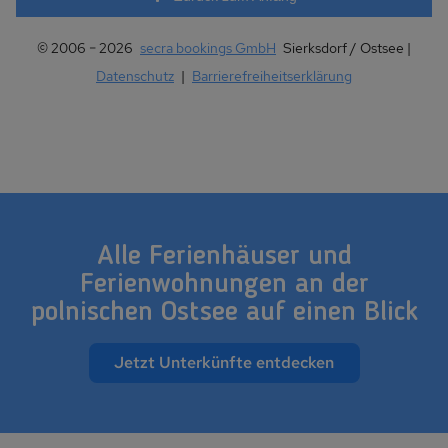
© 2006 − 2026
secra bookings GmbH
Sierksdorf / Ostsee |
Datenschutz
|
Barrierefreiheitserklärung
Alle Ferienhäuser und
Ferienwohnungen an der
polnischen Ostsee auf einen Blick
Jetzt Unterkünfte entdecken