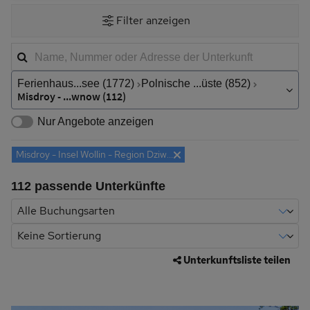
Filter anzeigen
S
u
Stichwortsuche
c
h
Ort,
Ferienhaus...see (1772)
Polnische ...üste (852)
Region,
f
Misdroy - ...wnow (112)
Land
i
Nur Angebote anzeigen
l
t
Misdroy - Insel Wollin - Region Dziwnow
Entferne
e
r
112 passende Unterkünfte
Unterkunftsliste teilen