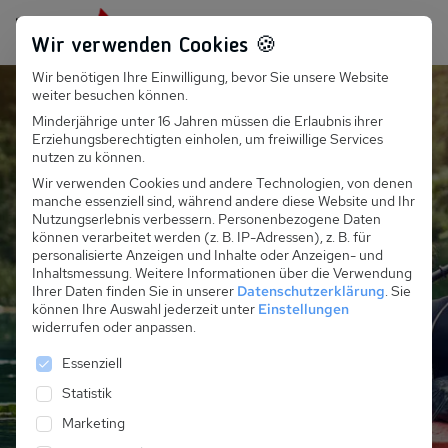
Persönlich für dich da:
+49 251 899 050
Wir verwenden Cookies 🍪
Wir benötigen Ihre Einwilligung, bevor Sie unsere Website
Suchfeld
weiter besuchen können.
Minderjährige unter 16 Jahren müssen die Erlaubnis ihrer
Ferienhäuser und
Erziehungsberechtigten einholen, um freiwillige Services
Suchen
nutzen zu können.
Ferienwohnungen an der
Wir verwenden Cookies und andere Technologien, von denen
manche essenziell sind, während andere diese Website und Ihr
Mecklenburgischen
Nutzungserlebnis verbessern.
Personenbezogene Daten
können verarbeitet werden (z. B. IP-Adressen), z. B. für
Seenplatte in
personalisierte Anzeigen und Inhalte oder Anzeigen- und
Inhaltsmessung.
Weitere Informationen über die Verwendung
Deutschland
Ihrer Daten finden Sie in unserer
Datenschutzerklärung
.
Sie
können Ihre Auswahl jederzeit unter
Einstellungen
widerrufen oder anpassen.
Es folgt eine Liste der Service-Gruppen, für die eine 
Essenziell
Jetzt alle Unterkünfte entdecken
Statistik
Marketing