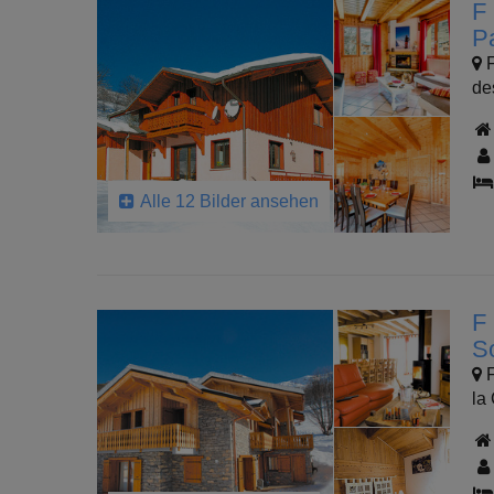
F
P
F
de
Alle 12 Bilder ansehen
F
S
F
la