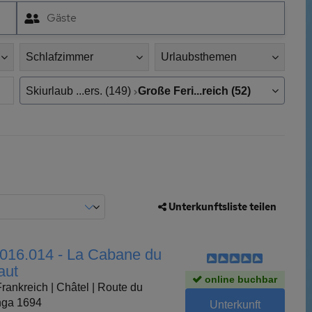
Gäste
Schlafzimmer
Urlaubsthemen
Ort,
Skiurlaub ...ers. (149)
Große Feri...reich (52)
Region,
Land
Unterkunftsliste teilen
 016.014 - La Cabane du
aut
online buchbar
rankreich | Châtel | Route du
nga 1694
Unterkunft