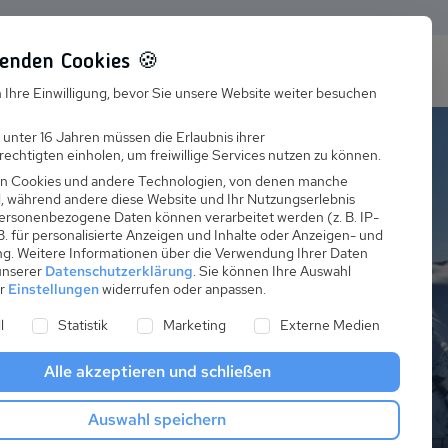
enden Cookies 🍪
s
Karriere
FAQ
 Ihre Einwilligung, bevor Sie unsere Website weiter besuchen
Jobs
 unter 16 Jahren müssen die Erlaubnis ihrer
echtigten einholen, um freiwillige Services nutzen zu können.
Suchen
Ausbildung
n Cookies und andere Technologien, von denen manche
nd, während andere diese Website und Ihr Nutzungserlebnis
ersonenbezogene Daten können verarbeitet werden (z. B. IP-
 B. für personalisierte Anzeigen und Inhalte oder Anzeigen- und
ng.
Weitere Informationen über die Verwendung Ihrer Daten
 unserer
Datenschutzerklärung
.
Sie können Ihre Auswahl
er
Einstellungen
widerrufen oder anpassen.
h für euren
ne Liste der Service-Gruppen, für die eine Einwilligung er
l
Statistik
Marketing
Externe Medien
)
Alle akzeptieren und schließen
 Winterabenteuer! Euch erwarten
Auswahl speichern
inzigartige Alpenkulisse.