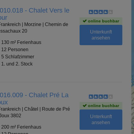
010.018 - Chalet Vers le
our
online buchbar
rankreich | Morzine | Chemin de
ssachaux 20
Unterkunft
ansehen
130 m² Ferienhaus
12 Personen
5 Schlafzimmer
1. und 2. Stock
 016.009 - Chalet Pré La
oux
online buchbar
rankreich | Châtel | Route de Pré
 Joux 3802
Unterkunft
ansehen
200 m² Ferienhaus