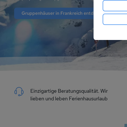
Gruppenhäuser in Frankreich entdecken
Einzigartige Beratungsqualität. Wir
lieben und leben Ferienhausurlaub