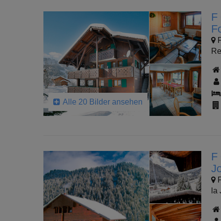
F 
F
F
Re
Alle 20 Bilder ansehen
F
J
F
la