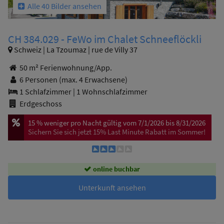
Alle 40 Bilder ansehen
CH 384.029 - FeWo im Chalet Schneeflöckli
Schweiz | La Tzoumaz | rue de Villy 37
50 m² Ferienwohnung/App.
6 Personen
(max. 4 Erwachsene)
1 Schlafzimmer
|
1 Wohnschlafzimmer
Erdgeschoss
15 %
weniger pro Nacht
gültig vom 7/1/2026 bis 8/31/2026
Sichern Sie sich jetzt 15% Last Minute Rabatt im Sommer!
online buchbar
Unterkunft ansehen