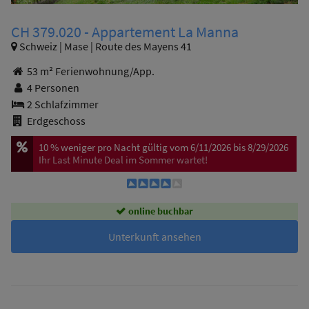
CH 379.020 - Appartement La Manna
Schweiz | Mase | Route des Mayens 41
53 m² Ferienwohnung/App.
4 Personen
2 Schlafzimmer
Erdgeschoss
10 %
weniger pro Nacht
gültig vom 6/11/2026 bis 8/29/2026
Ihr Last Minute Deal im Sommer wartet!
online buchbar
Unterkunft ansehen