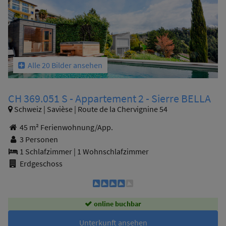
Alle 20 Bilder ansehen
CH 369.051 S - Appartement 2 - Sierre BELLA
Schweiz | Savièse | Route de la Chervignine 54
45 m² Ferienwohnung/App.
3 Personen
1 Schlafzimmer
|
1 Wohnschlafzimmer
Erdgeschoss
online buchbar
Unterkunft ansehen