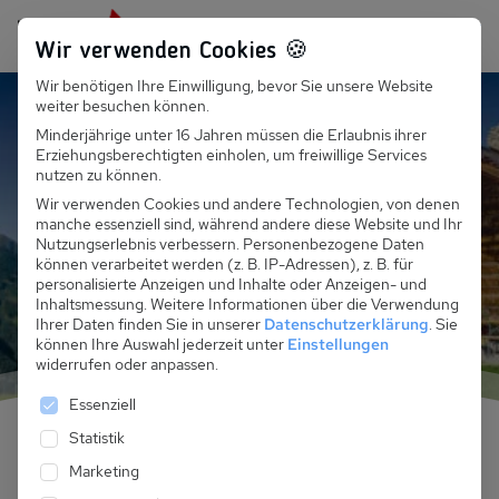
Persönlich für dich da:
+49 251 899 050
Wir verwenden Cookies 🍪
Wir benötigen Ihre Einwilligung, bevor Sie unsere Website
Suchfeld
Haus Panorama Alpen
weiter besuchen können.
Minderjährige unter 16 Jahren müssen die Erlaubnis ihrer
Urlaub mit
Erziehungsberechtigten einholen, um freiwillige Services
Suchen
nutzen zu können.
Panoramablick in der
Wir verwenden Cookies und andere Technologien, von denen
manche essenziell sind, während andere diese Website und Ihr
Schweiz im Sommer
Nutzungserlebnis verbessern.
Personenbezogene Daten
können verarbeitet werden (z. B. IP-Adressen), z. B. für
personalisierte Anzeigen und Inhalte oder Anzeigen- und
Inhaltsmessung.
Weitere Informationen über die Verwendung
Ihrer Daten finden Sie in unserer
Datenschutzerklärung
.
Sie
können Ihre Auswahl jederzeit unter
Einstellungen
widerrufen oder anpassen.
Es folgt eine Liste der Service-Gruppen, für die eine 
Essenziell
Statistik
Marketing