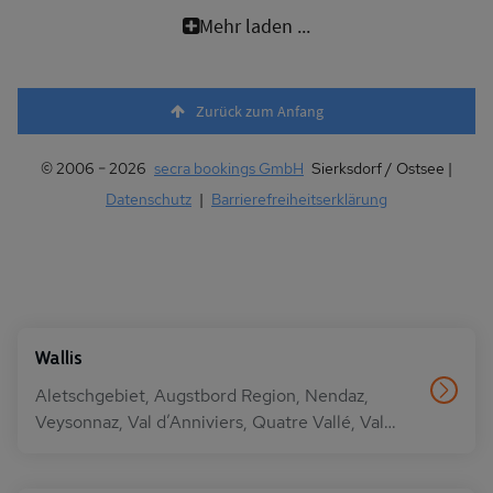
Mehr laden ...
Zurück zum Anfang
© 2006 − 2026
secra bookings GmbH
Sierksdorf / Ostsee |
Datenschutz
|
Barrierefreiheitserklärung
Wallis
Aletschgebiet, Augstbord Region, Nendaz,
Veysonnaz, Val d’Anniviers, Quatre Vallé, Val
d’Hérémence, Les Portes du Soleil