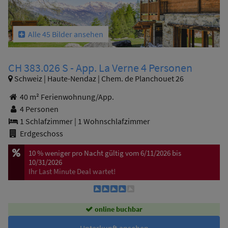
Alle 45 Bilder ansehen
CH 383.026 S - App. La Verne 4 Personen
Schweiz | Haute-Nendaz | Chem. de Planchouet 26
40 m² Ferienwohnung/App.
4 Personen
1 Schlafzimmer
|
1 Wohnschlafzimmer
Erdgeschoss
10 %
weniger pro Nacht
gültig vom 6/11/2026 bis
10/31/2026
Ihr Last Minute Deal wartet!
online buchbar