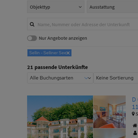
Objekttyp
Ausstattung
S
u
Stichwortsuche
c
h
Nur Angebote anzeigen
f
i
Sellin - Selliner See
Entferne
l
t
21 passende Unterkünfte
e
r
D
1
S