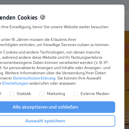
enden Cookies 🍪
s
Karriere
FAQ
 Ihre Einwilligung, bevor Sie unsere Website weiter besuchen
Jobs
 unter 16 Jahren müssen die Erlaubnis ihrer
echtigten einholen, um freiwillige Services nutzen zu können.
Suchen
Ausbildung
n Cookies und andere Technologien, von denen manche
nd, während andere diese Website und Ihr Nutzungserlebnis
ersonenbezogene Daten können verarbeitet werden (z. B. IP-
 B. für personalisierte Anzeigen und Inhalte oder Anzeigen- und
ng.
Weitere Informationen über die Verwendung Ihrer Daten
 unserer
Datenschutzerklärung
.
Sie können Ihre Auswahl
er
Einstellungen
widerrufen oder anpassen.
 Sellin
ne Liste der Service-Gruppen, für die eine Einwilligung er
l
Statistik
Marketing
Externe Medien
Alle akzeptieren und schließen
Auswahl speichern