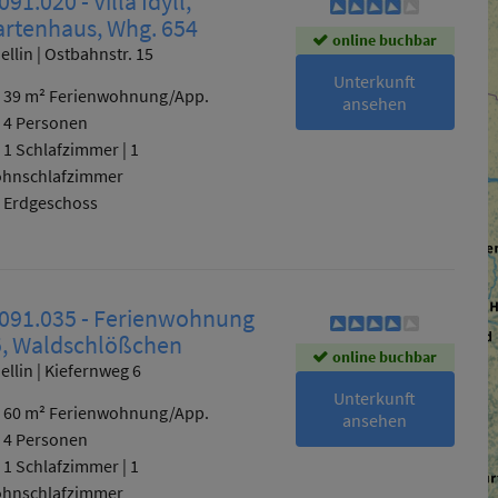
091.020 - Villa Idyll,
artenhaus, Whg. 654
online buchbar
ellin | Ostbahnstr. 15
Unterkunft
39 m² Ferienwohnung/App.
ansehen
4 Personen
1 Schlafzimmer
|
1
hnschlafzimmer
Erdgeschoss
 091.035 - Ferienwohnung
5, Waldschlößchen
online buchbar
ellin | Kiefernweg 6
Unterkunft
60 m² Ferienwohnung/App.
ansehen
4 Personen
1 Schlafzimmer
|
1
hnschlafzimmer