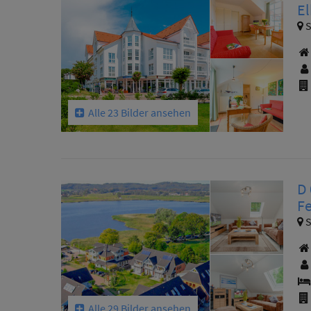
El
S
Alle 23 Bilder ansehen
D 
Fe
S
Alle 29 Bilder ansehen