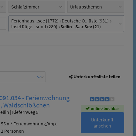
Schlafzimmer
Urlaubsthemen
Ort,
Ferienhaus...see (1772)
Deutsche O...üste (931)
Region,
Insel Rüge...sund (280)
Sellin - S...r See (21)
Land
Unterkunftsliste teilen
 091.034 - Ferienwohnung
1, Waldschlößchen
online buchbar
ellin | Kiefernweg 5
Unterkunft
55 m² Ferienwohnung/App.
ansehen
2 Personen