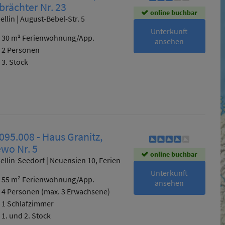
brächter Nr. 23
online buchbar
ellin | August-Bebel-Str. 5
Unterkunft
30 m² Ferienwohnung/App.
ansehen
2 Personen
3. Stock
095.008 - Haus Granitz,
wo Nr. 5
online buchbar
ellin-Seedorf | Neuensien 10, Ferien
Unterkunft
55 m² Ferienwohnung/App.
ansehen
4 Personen
(max. 3 Erwachsene)
1 Schlafzimmer
1. und 2. Stock