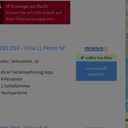
15 %
weniger pro Nacht
Sichern Sie sich 15% Rabatt auf
Ihren Übernachtungspreis!
091.010 - Villa Li, Fewo Nr.
online buchbar
ellin | Wilhelmstr. 16
Unterkunft
65 m² Ferienwohnung/App.
ansehen
4 Personen
2 Schlafzimmer
Hochparterre