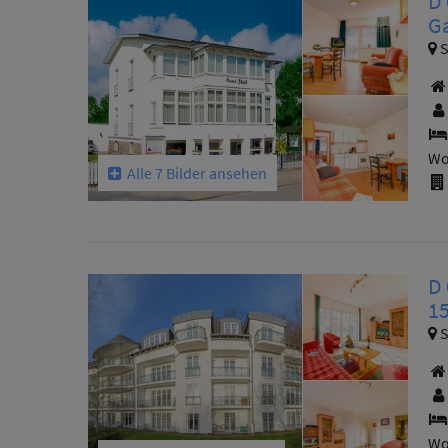
D 
G
S
Wo
Alle 7 Bilder ansehen
D
1
S
Wo