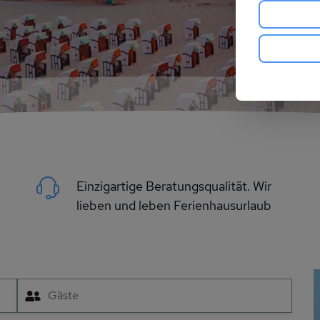
Einzigartige Beratungsqualität. Wir
lieben und leben Ferienhausurlaub
Gäste