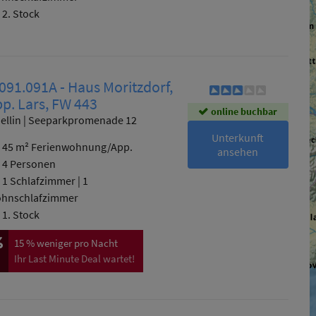
2. Stock
091.091A - Haus Moritzdorf,
p. Lars, FW 443
online buchbar
ellin | Seeparkpromenade 12
Unterkunft
45 m² Ferienwohnung/App.
ansehen
4 Personen
1 Schlafzimmer
|
1
hnschlafzimmer
1. Stock
15 %
weniger pro Nacht
Ihr Last Minute Deal wartet!